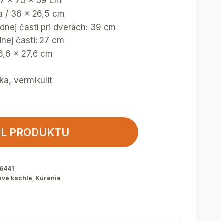
 97 x 73 x 39 cm
ka / 36 x 26,5 cm
dnej časti pri dverách: 39 cm
nej časti: 27 cm
36,6 x 27,6 cm
ka, vermikulit
IL PRODUKTU
6441
ové kachle
,
Kúrenie