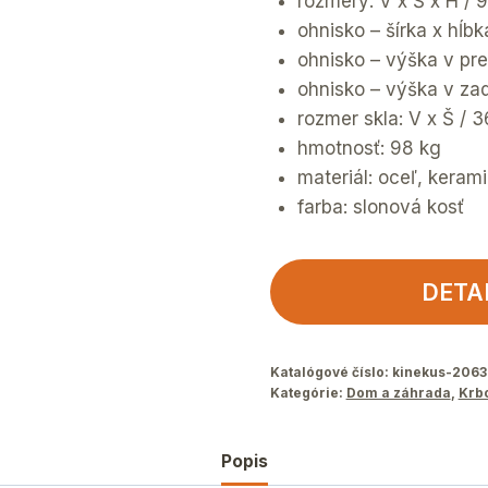
rozmery: V x Š x H /
ohnisko – šírka x hĺb
ohnisko – výška v pre
ohnisko – výška v zad
rozmer skla: V x Š / 
hmotnosť: 98 kg
materiál: oceľ, kerami
farba: slonová kosť
DETA
Katalógové číslo:
kinekus-2063
Kategórie:
Dom a záhrada
,
Krb
Popis