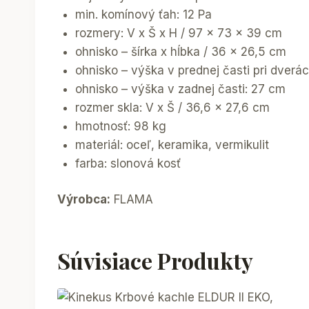
min. komínový ťah: 12 Pa
rozmery: V x Š x H / 97 x 73 x 39 cm
ohnisko – šírka x hĺbka / 36 x 26,5 cm
ohnisko – výška v prednej časti pri dverá
ohnisko – výška v zadnej časti: 27 cm
rozmer skla: V x Š / 36,6 x 27,6 cm
hmotnosť: 98 kg
materiál: oceľ, keramika, vermikulit
farba: slonová kosť
Výrobca:
FLAMA
Súvisiace Produkty