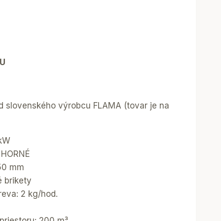
U
od slovenského výrobcu FLAMA (tovar je na
 kW
: HORNÉ
150 mm
é brikety
reva: 2 kg/hod.
riestoru: 200 m³