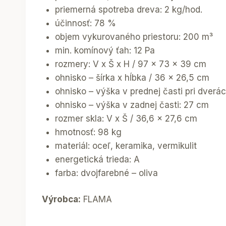
priemerná spotreba dreva: 2 kg/hod.
účinnosť: 78 %
objem vykurovaného priestoru: 200 m³
min. komínový ťah: 12 Pa
rozmery: V x Š x H / 97 x 73 x 39 cm
ohnisko – šírka x hĺbka / 36 x 26,5 cm
ohnisko – výška v prednej časti pri dverá
ohnisko – výška v zadnej časti: 27 cm
rozmer skla: V x Š / 36,6 x 27,6 cm
hmotnosť: 98 kg
materiál: oceľ, keramika, vermikulit
energetická trieda: A
farba: dvojfarebné – oliva
Výrobca:
FLAMA