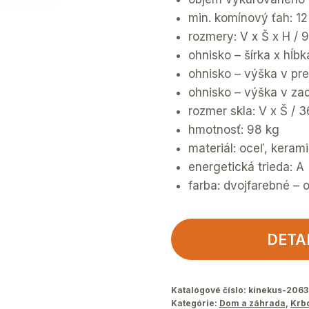
min. komínový ťah: 12
rozmery: V x Š x H /
ohnisko – šírka x hĺb
ohnisko – výška v pre
ohnisko – výška v zad
rozmer skla: V x Š / 
hmotnosť: 98 kg
materiál: oceľ, kerami
energetická trieda: A
farba: dvojfarebné – o
DETA
Katalógové číslo:
kinekus-206
Kategórie:
Dom a záhrada
,
Krb