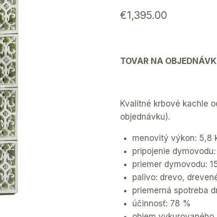
€
1,395.00
TOVAR NA OBJEDNÁVK
Kvalitné krbové kachle 
objednávku).
menovitý výkon: 5,8
pripojenie dymovodu
priemer dymovodu: 
palivo: drevo, dreven
priemerná spotreba d
účinnosť: 78 %
objem vykurovaného p