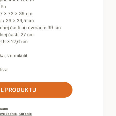
 Pa
 97 x 73 x 39 cm
ka / 36 x 26,5 cm
dnej časti pri dverách: 39 cm
nej časti: 27 cm
36,6 x 27,6 cm
ka, vermikulit
liva
IL PRODUKTU
36489
ové kachle
,
Kúrenie