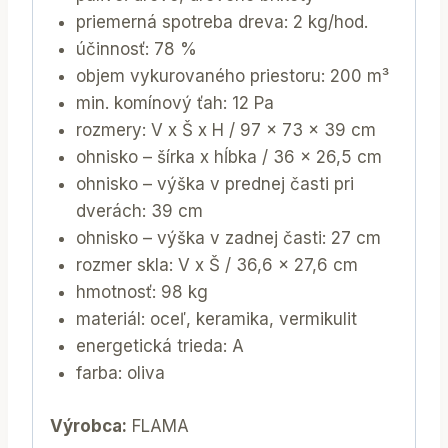
priemerná spotreba dreva: 2 kg/hod.
účinnosť: 78 %
objem vykurovaného priestoru: 200 m³
min. komínový ťah: 12 Pa
rozmery: V x Š x H / 97 x 73 x 39 cm
ohnisko – šírka x hĺbka / 36 x 26,5 cm
ohnisko – výška v prednej časti pri
dverách: 39 cm
ohnisko – výška v zadnej časti: 27 cm
rozmer skla: V x Š / 36,6 x 27,6 cm
hmotnosť: 98 kg
materiál: oceľ, keramika, vermikulit
energetická trieda: A
farba: oliva
Výrobca:
FLAMA