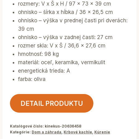
rozmery: V x Š x H / 97 x 73 x 39 cm
ohnisko – šírka x hĺbka / 36 x 26,5 cm
ohnisko – výška v prednej časti pri dverách:
39 cm
ohnisko – výška v zadnej časti: 27 cm
rozmer skla: V x Š / 36,6 x 27,6 cm
hmotnosť: 98 kg
materiál: oceľ, keramika, vermikulit
energetická trieda: A
farba: oliva
DETAIL PRODUKTU
Katalógové číslo:
kinekus-20636458
Kategórie:
Dom a záhrada
,
Krbové kachle
,
Kúrenie