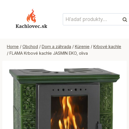
Skip
to
Hľadať:
content
Vyh
Home
/
Obchod
/
Dom a záhrada
/
Kúrenie
/
Krbové kachle
/
FLAMA Krbové kachle JASMIN EKO, oliva