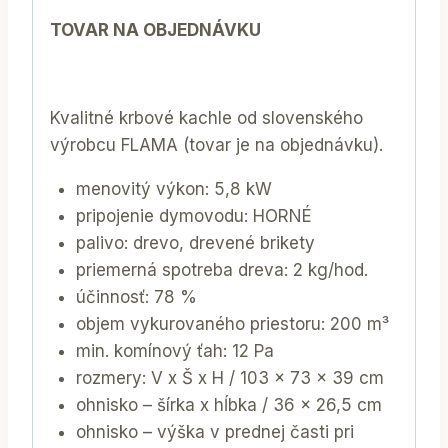
TOVAR NA OBJEDNÁVKU
Kvalitné krbové kachle od slovenského
výrobcu FLAMA (tovar je na objednávku).
menovitý výkon: 5,8 kW
pripojenie dymovodu: HORNÉ
palivo: drevo, drevené brikety
priemerná spotreba dreva: 2 kg/hod.
účinnosť: 78 %
objem vykurovaného priestoru: 200 m³
min. komínový ťah: 12 Pa
rozmery: V x Š x H / 103 x 73 x 39 cm
ohnisko – šírka x hĺbka / 36 x 26,5 cm
ohnisko – výška v prednej časti pri