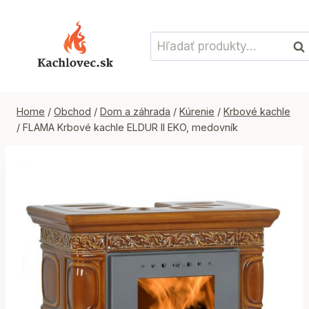
Skip
to
Hľadať:
content
Vyh
Home
/
Obchod
/
Dom a záhrada
/
Kúrenie
/
Krbové kachle
/
FLAMA Krbové kachle ELDUR II EKO, medovník