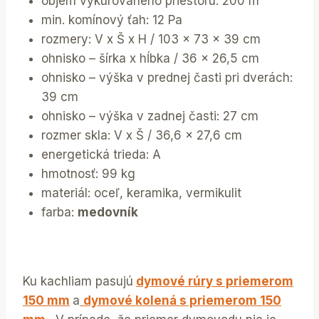
objem vykurovaného priestoru: 200 m³
min. komínový ťah: 12 Pa
rozmery: V x Š x H / 103 x 73 x 39 cm
ohnisko – šírka x hĺbka / 36 x 26,5 cm
ohnisko – výška v prednej časti pri dverách:
39 cm
ohnisko – výška v zadnej časti: 27 cm
rozmer skla: V x Š / 36,6 x 27,6 cm
energetická trieda: A
hmotnosť: 99 kg
materiál: oceľ, keramika, vermikulit
farba:
medovník
Ku kachliam pasujú
dymové rúry s priemerom
150 mm
a
dymové kolená s priemerom 150