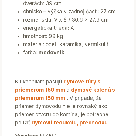
dverách: 39 cm
ohnisko – výška v zadnej časti: 27 cm
rozmer skla: V x Š / 36,6 x 27,6 cm
energetická trieda: A
hmotnosť: 99 kg
materiál: oceľ, keramika, vermikulit
farba:
medovník
Ku kachliam pasujú
dymové rúry s
priemerom 150 mm
a
dymové kolená s
priemerom 150 mm
. V prípade, že
priemer dymovodu nie je rovnaký ako
priemer otvoru do komína, je potrebné
použiť
dymovú redukciu, prechodku
.