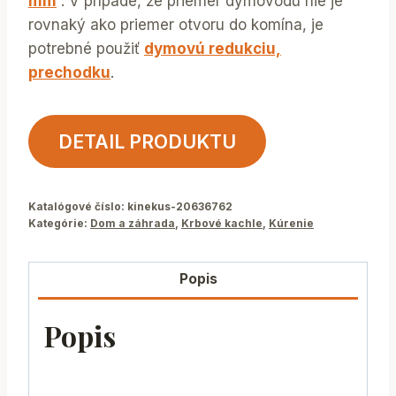
mm
. V prípade, že priemer dymovodu nie je
rovnaký ako priemer otvoru do komína, je
potrebné použiť
dymovú redukciu,
prechodku
.
DETAIL PRODUKTU
Katalógové číslo:
kinekus-20636762
Kategórie:
Dom a záhrada
,
Krbové kachle
,
Kúrenie
Popis
Popis