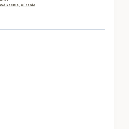
ové kachle
,
Kúrenie