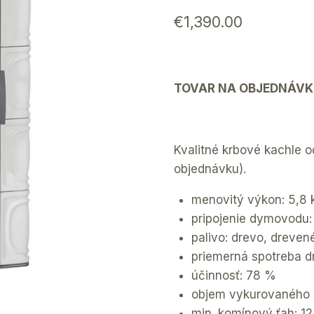
€
1,390.00
TOVAR NA OBJEDNÁVK
Kvalitné krbové kachle 
objednávku).
menovitý výkon: 5,8
pripojenie dymovodu
palivo: drevo, dreven
priemerná spotreba d
účinnosť: 78 %
objem vykurovaného p
min. komínový ťah: 12