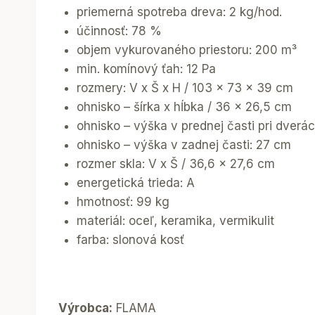
priemerná spotreba dreva: 2 kg/hod.
účinnosť: 78 %
objem vykurovaného priestoru: 200 m³
min. komínový ťah: 12 Pa
rozmery: V x Š x H / 103 x 73 x 39 cm
ohnisko – šírka x hĺbka / 36 x 26,5 cm
ohnisko – výška v prednej časti pri dverá
ohnisko – výška v zadnej časti: 27 cm
rozmer skla: V x Š / 36,6 x 27,6 cm
energetická trieda: A
hmotnosť: 99 kg
materiál: oceľ, keramika, vermikulit
farba: slonová kosť
Výrobca:
FLAMA