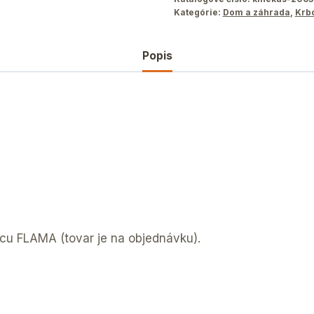
Kategórie:
Dom a záhrada
,
Krb
Popis
bcu FLAMA (tovar je na objednávku).