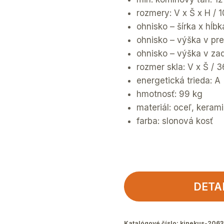
rozmery: V x Š x H / 
ohnisko – šírka x hĺb
ohnisko – výška v pre
ohnisko – výška v zad
rozmer skla: V x Š / 
energetická trieda: A
hmotnosť: 99 kg
materiál: oceľ, kerami
farba: slonová kosť
DETA
Katalógové číslo:
kinekus-2063