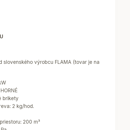
U
od slovenského výrobcu FLAMA (tovar je na
 kW
: HORNÉ
é brikety
reva: 2 kg/hod.
riestoru: 200 m³
 Pa