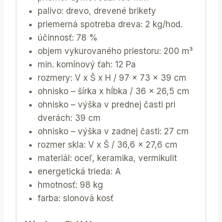
palivo: drevo, drevené brikety
priemerná spotreba dreva: 2 kg/hod.
účinnosť: 78 %
objem vykurovaného priestoru: 200 m³
min. komínový ťah: 12 Pa
rozmery: V x Š x H / 97 x 73 x 39 cm
ohnisko – šírka x hĺbka / 36 x 26,5 cm
ohnisko – výška v prednej časti pri
dverách: 39 cm
ohnisko – výška v zadnej časti: 27 cm
rozmer skla: V x Š / 36,6 x 27,6 cm
materiál: oceľ, keramika, vermikulit
energetická trieda: A
hmotnosť: 98 kg
farba: slonová kosť