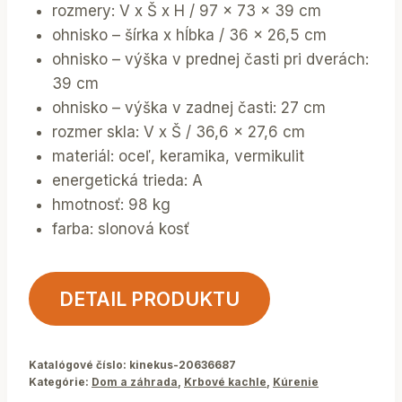
rozmery: V x Š x H / 97 x 73 x 39 cm
ohnisko – šírka x hĺbka / 36 x 26,5 cm
ohnisko – výška v prednej časti pri dverách:
39 cm
ohnisko – výška v zadnej časti: 27 cm
rozmer skla: V x Š / 36,6 x 27,6 cm
materiál: oceľ, keramika, vermikulit
energetická trieda: A
hmotnosť: 98 kg
farba: slonová kosť
DETAIL PRODUKTU
Katalógové číslo:
kinekus-20636687
Kategórie:
Dom a záhrada
,
Krbové kachle
,
Kúrenie