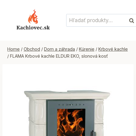
Skip
to
Hľadať:
content
Vyh
Home
/
Obchod
/
Dom a záhrada
/
Kúrenie
/
Krbové kachle
/
FLAMA Krbové kachle ELDUR EKO, slonová kosť