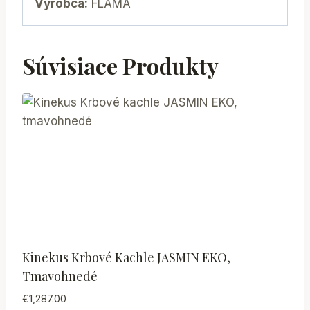
Výrobca:
FLAMA
Súvisiace Produkty
Kinekus Krbové Kachle JASMIN EKO,
Tmavohnedé
€
1,287.00