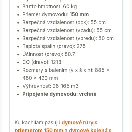
Brutto hmotnosť: 60 kg
Priemer dymovodu:
150 mm
Bezpečná vzdialenosť (bok): 55 cm
Bezpečná vzdialenosť (vzadu): 55 cm
Bezpečná vzdialenosť (vpredu): 80 cm
Teplota spalín (drevo): 275
Účinnosť (drevo): 80.7
CO (drevo): 1213
Rozmery s balením (v x š x h): 885 x
480 x 420 mm
Výhrevnosť: 98-165 m3
Pripojenie dymovodu: vrchné
Ku kachliam pasujú
dymové rúry s
priemerom 150 mm
a
dymové kolená s