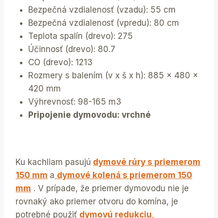
Bezpečná vzdialenosť (vzadu): 55 cm
Bezpečná vzdialenosť (vpredu): 80 cm
Teplota spalín (drevo): 275
Účinnosť (drevo): 80.7
CO (drevo): 1213
Rozmery s balením (v x š x h): 885 x 480 x
420 mm
Výhrevnosť: 98-165 m3
Pripojenie dymovodu: vrchné
Ku kachliam pasujú
dymové rúry s priemerom
150 mm
a
dymové kolená s priemerom 150
mm
. V prípade, že priemer dymovodu nie je
rovnaký ako priemer otvoru do komína, je
potrebné použiť
dymovú redukciu,