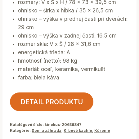
rozmery: V x Š x H / 78 x 73 x 39,5 cm
ohnisko – šírka x hĺbka / 35 x 26,5 cm
ohnisko – výška v prednej časti pri dverách:
29 cm
ohnisko – výška v zadnej časti: 16,5 cm
rozmer skla: V x Š / 28 x 31,6 cm
energetická trieda: A
hmotnosť (netto): 98 kg
materiál: oceľ, keramika, vermikulit
farba: biela káva
DETAIL PRODUKTU
Katalógové číslo:
kinekus-20636847
Kategórie:
Dom a záhrada
,
Krbové kachle
,
Kúrenie