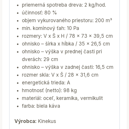
priemerná spotreba dreva: 2 kg/hod.
účinnosť: 80 %
objem vykurovaného priestoru: 200 m³
min. komínový ťah: 10 Pa
rozmery: V x Š x H / 78 x 73 x 39,5 cm
ohnisko – šírka x hĺbka / 35 x 26,5 cm
ohnisko – výška v prednej časti pri
dverách: 29 cm
ohnisko – výška v zadnej časti: 16,5 cm
rozmer skla: V x Š / 28 x 31,6 cm
energetická trieda: A
hmotnosť (netto): 98 kg
materiál: oceľ, keramika, vermikulit
farba: biela káva
Výrobca:
Kinekus