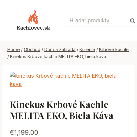
Skip
to
Hľadať:
content
Vyh
Home
/
Obchod
/
Dom a záhrada
/
Kúrenie
/
Krbové kachle
/
Kinekus Krbové kachle MELITA EKO, biela káva
Kinekus Krbové Kachle
MELITA EKO, Biela Káva
€
1,199.00