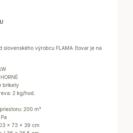
U
od slovenského výrobcu FLAMA (tovar je na
 kW
: HORNÉ
é brikety
reva: 2 kg/hod.
riestoru: 200 m³
 Pa
103 x 73 x 39 cm