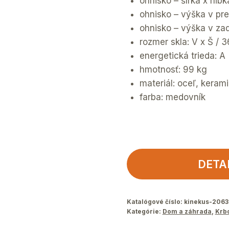
ohnisko – šírka x hĺb
ohnisko – výška v pre
ohnisko – výška v zad
rozmer skla: V x Š / 
energetická trieda: A
hmotnosť: 99 kg
materiál: oceľ, kerami
farba: medovník
DETA
Katalógové číslo:
kinekus-206
Kategórie:
Dom a záhrada
,
Krb