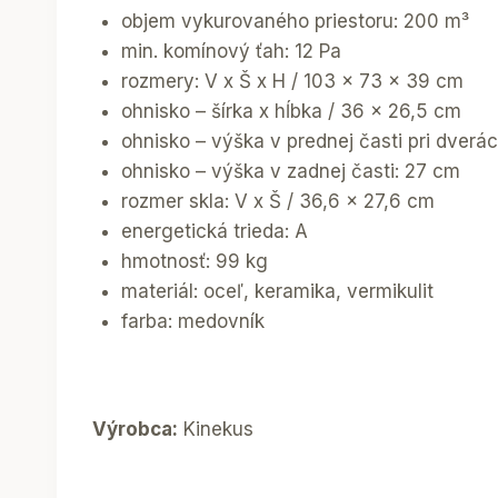
objem vykurovaného priestoru: 200 m³
min. komínový ťah: 12 Pa
rozmery: V x Š x H / 103 x 73 x 39 cm
ohnisko – šírka x hĺbka / 36 x 26,5 cm
ohnisko – výška v prednej časti pri dverá
ohnisko – výška v zadnej časti: 27 cm
rozmer skla: V x Š / 36,6 x 27,6 cm
energetická trieda: A
hmotnosť: 99 kg
materiál: oceľ, keramika, vermikulit
farba: medovník
Výrobca:
Kinekus