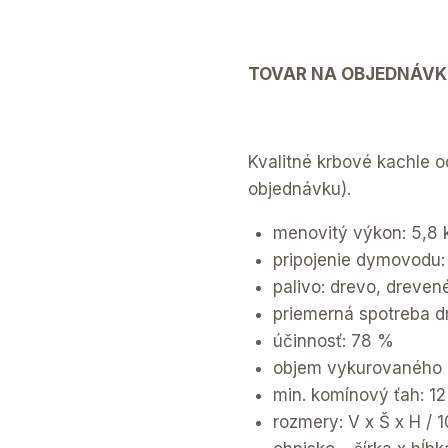
TOVAR NA OBJEDNÁVK
Kvalitné krbové kachle 
objednávku).
menovitý výkon: 5,8
pripojenie dymovodu
palivo: drevo, dreven
priemerná spotreba d
účinnosť: 78 %
objem vykurovaného p
min. komínový ťah: 12
rozmery: V x Š x H / 