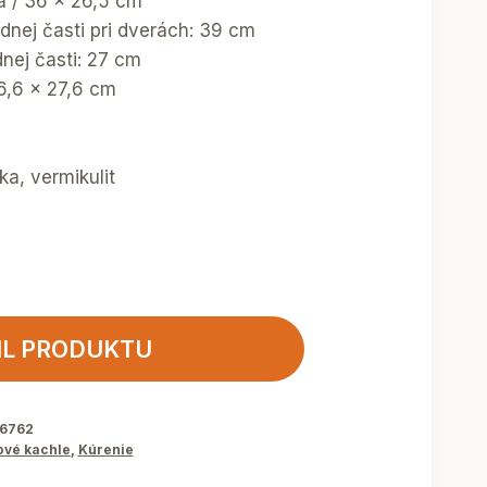
ka / 36 x 26,5 cm
dnej časti pri dverách: 39 cm
nej časti: 27 cm
36,6 x 27,6 cm
ka, vermikulit
IL PRODUKTU
36762
ové kachle
,
Kúrenie