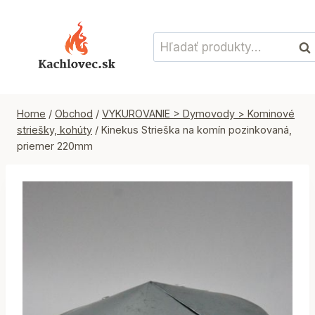
Skip
to
Hľadať:
content
Vyh
Home
/
Obchod
/
VYKUROVANIE > Dymovody > Kominové
striešky, kohúty
/
Kinekus Strieška na komín pozinkovaná,
priemer 220mm