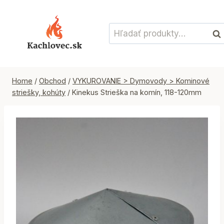
Skip
to
Hľadať:
content
Vyh
Home
/
Obchod
/
VYKUROVANIE > Dymovody > Kominové
striešky, kohúty
/
Kinekus Strieška na komín, 118-120mm