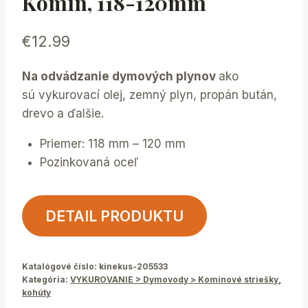
Komín, 118-120mm
€
12.99
Na odvádzanie dymových plynov
ako
sú vykurovací olej, zemný plyn, propán bután,
drevo a ďalšie.
Priemer: 118 mm – 120 mm
Pozinkovaná oceľ
DETAIL PRODUKTU
Katalógové číslo:
kinekus-205533
Kategória:
VYKUROVANIE > Dymovody > Kominové striešky,
kohúty