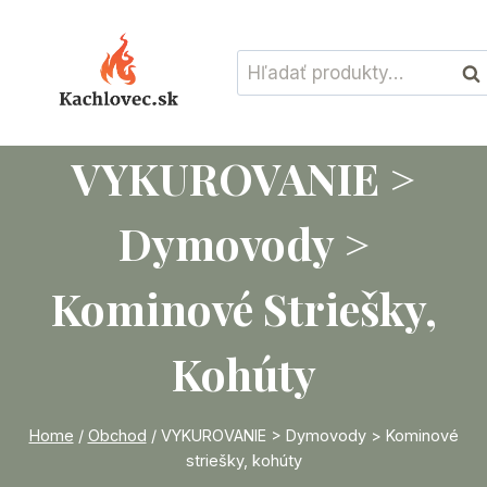
Skip
to
Hľadať:
content
Vyh
VYKUROVANIE >
Dymovody >
Kominové Striešky,
Kohúty
Home
/
Obchod
/
VYKUROVANIE > Dymovody > Kominové
striešky, kohúty