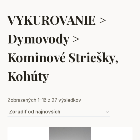
VYKUROVANIE >
Dymovody >
Kominové Striešky,
Kohúty
Sorted
Zobrazených 1–16 z 27 výsledkov
by
latest