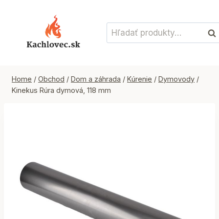
Skip
to
Hľadať:
content
Vyh
Home
/
Obchod
/
Dom a záhrada
/
Kúrenie
/
Dymovody
/
Kinekus Rúra dymová, 118 mm