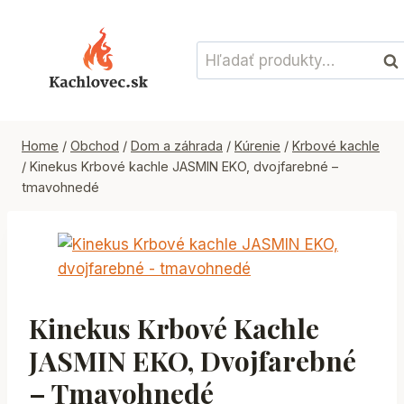
Skip
to
Hľadať:
content
Vyh
Home
/
Obchod
/
Dom a záhrada
/
Kúrenie
/
Krbové kachle
/
Kinekus Krbové kachle JASMIN EKO, dvojfarebné –
tmavohnedé
Kinekus Krbové Kachle
JASMIN EKO, Dvojfarebné
– Tmavohnedé