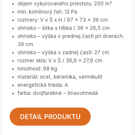
objem vykurovaného priestoru: 200 m³
min. komínový ťah: 12 Pa
rozmery: V x Š x H / 97 x 73 x 39 cm
ohnisko – šírka x hĺbka / 36 x 26,5 cm
ohnisko – výška v prednej časti pri dverách:
39 cm
ohnisko – výška v zadnej časti: 27 cm
rozmer skla: V x Š / 36,6 x 27,6 cm
hmotnosť: 98 kg
materiál: oceľ, keramika, vermikulit
energetická trieda: A
farba: dvojfarebné – tmavohnedá
DETAIL PRODUKTU