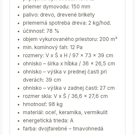
priemer dymovodu: 150 mm
palivo: drevo, drevené brikety
priemerná spotreba dreva: 2 kg/hod.
účinnosť: 78 %
objem vykurovaného priestoru: 200 m³
min. komínový ťah: 12 Pa
rozmery: V x Š x H / 97 x 73 x 39 cm
ohnisko – šírka x hĺbka / 36 x 26,5 cm
ohnisko – výška v prednej časti pri
dverách: 39 cm
ohnisko – výška v zadnej časti: 27 cm
rozmer skla: V x Š / 36,6 x 27,6 cm
hmotnosť: 98 kg
materiál: oceľ, keramika, vermikulit
energetická trieda: A
farba: dvojfarebné – tmavohnedá