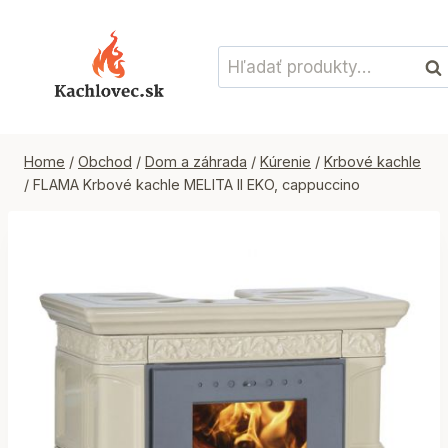
Skip
to
Hľadať:
content
Vyh
Home
/
Obchod
/
Dom a záhrada
/
Kúrenie
/
Krbové kachle
/
FLAMA Krbové kachle MELITA II EKO, cappuccino