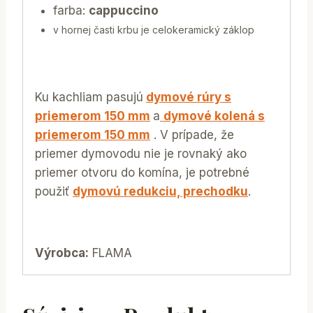
farba:
cappuccino
v hornej časti krbu je celokeramický záklop
Ku kachliam pasujú
dymové rúry s
priemerom 150 mm
a
dymové kolená s
priemerom 150 mm
. V prípade, že
priemer dymovodu nie je rovnaký ako
priemer otvoru do komína, je potrebné
použiť
dymovú redukciu, prechodku
.
Výrobca:
FLAMA