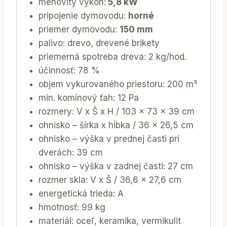
menovitý výkon:
5,8 kW
pripojenie dymovodu:
horné
priemer dymovodu:
150 mm
palivo: drevo, drevené brikety
priemerná spotreba dreva: 2 kg/hod.
účinnosť: 78 %
objem vykurovaného priestoru: 200 m³
min. komínový ťah: 12 Pa
rozmery: V x Š x H / 103 x 73 x 39 cm
ohnisko – šírka x hĺbka / 36 x 26,5 cm
ohnisko – výška v prednej časti pri
dverách: 39 cm
ohnisko – výška v zadnej časti: 27 cm
rozmer skla: V x Š / 36,6 x 27,6 cm
energetická trieda: A
hmotnosť: 99 kg
materiál: oceľ, keramika, vermikulit