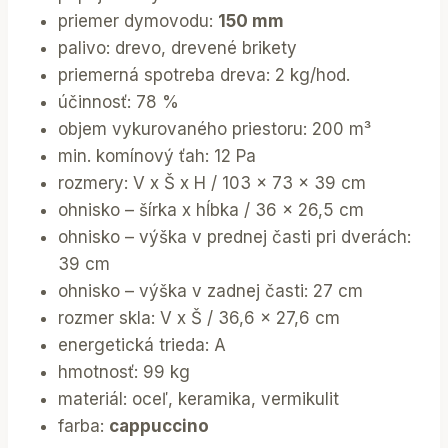
priemer dymovodu:
150 mm
palivo: drevo, drevené brikety
priemerná spotreba dreva: 2 kg/hod.
účinnosť: 78 %
objem vykurovaného priestoru: 200 m³
min. komínový ťah: 12 Pa
rozmery: V x Š x H / 103 x 73 x 39 cm
ohnisko – šírka x hĺbka / 36 x 26,5 cm
ohnisko – výška v prednej časti pri dverách:
39 cm
ohnisko – výška v zadnej časti: 27 cm
rozmer skla: V x Š / 36,6 x 27,6 cm
energetická trieda: A
hmotnosť: 99 kg
materiál: oceľ, keramika, vermikulit
farba:
cappuccino