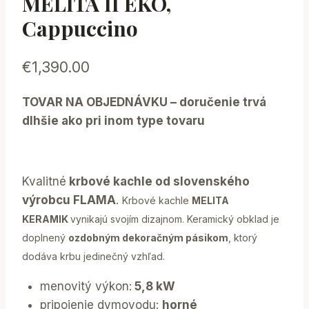
MELITA II EKO,
Cappuccino
€
1,390.00
TOVAR NA OBJEDNÁVKU – doručenie trvá
dlhšie ako pri inom type tovaru
Kvalitné
krbové kachle od slovenského
výrobcu FLAMA
.
Krbové kachle
MELITA
KERAMIK
vynikajú svojím dizajnom. Keramický obklad je
doplnený
ozdobným dekoračným pásikom
, ktorý
dodáva krbu jedinečný vzhľad.
menovitý výkon:
5,8 kW
pripojenie dymovodu:
horné