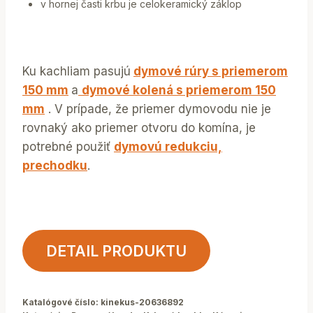
v hornej časti krbu je celokeramický záklop
Ku kachliam pasujú
dymové rúry s priemerom
150 mm
a
dymové kolená s priemerom 150
mm
. V prípade, že priemer dymovodu nie je
rovnaký ako priemer otvoru do komína, je
potrebné použiť
dymovú redukciu,
prechodku
.
DETAIL PRODUKTU
Katalógové číslo:
kinekus-20636892