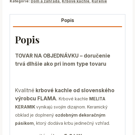
Kategórie:
Dom a záhrada
,
Krbové kachle
,
Kúrenie
Popis
Popis
TOVAR NA OBJEDNÁVKU – doručenie
trvá dlhšie ako pri inom type tovaru
Kvalitné
krbové kachle od slovenského
výrobcu FLAMA
.
Krbové kachle
MELITA
KERAMIK
vynikajú svojím dizajnom. Keramický
obklad je doplnený
ozdobným dekoračným
pásikom
, ktorý dodáva krbu jedinečný vzhľad.