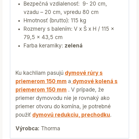
Bezpečná vzdialenosť: 9- 20 cm,
vzadu – 20 cm, vpredu 80 cm
Hmotnosť (brutto): 115 kg
Rozmery s balením: V x Š x H / 115 x
79,5 x 43,5 cm
Farba keramiky:
zelená
Ku kachliam pasujú
dymové rúry s
priemerom 150 mm
a
dymové kolená s
priemerom 150 mm
. V prípade, že
priemer dymovodu nie je rovnaký ako
priemer otvoru do komína, je potrebné
použiť
dymovú redukciu, prechodku
.
Výrobca:
Thorma