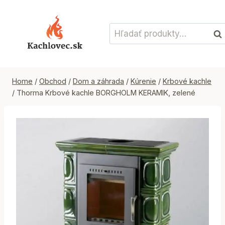
Skip
to
Hľadať:
content
Vyh
Home
/
Obchod
/
Dom a záhrada
/
Kúrenie
/
Krbové kachle
/
Thorma Krbové kachle BORGHOLM KERAMIK, zelené