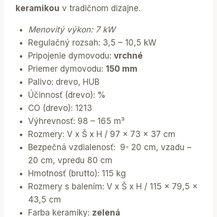
keramikou
v tradičnom dizajne.
Menovitý výkon: 7 kW
Regulačný rozsah: 3,5 – 10,5 kW
Pripojenie dymovodu:
vrchné
Priemer dymovodu:
150 mm
Palivo: drevo, HUB
Účinnosť (drevo): %
CO (drevo): 1213
Výhrevnosť: 98 – 165 m³
Rozmery: V x Š x H / 97 x 73 x 37 cm
Bezpečná vzdialenosť: 9- 20 cm, vzadu –
20 cm, vpredu 80 cm
Hmotnosť (brutto): 115 kg
Rozmery s balením: V x Š x H / 115 x 79,5 x
43,5 cm
Farba keramiky:
zelená