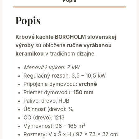
Popis
Popis
Krbové kachle BORGHOLM slovenskej
výroby
sú obložené
ručne vyrábanou
keramikou
v tradičnom dizajne.
Menovitý výkon: 7 kW
Regulačný rozsah: 3,5 – 10,5 kW
Pripojenie dymovodu:
vrchné
Priemer dymovodu:
150 mm
Palivo: drevo, HUB
Účinnosť (drevo): %
CO (drevo): 1213
Výhrevnosť: 98 – 165 m³
Rozmery: V x Š x H / 97 x 73 x 37 cm