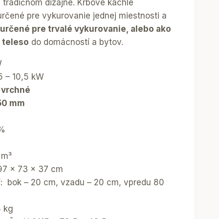
 tradičnom dizajne. Krbové kachle
čené pre vykurovanie jednej miestnosti a
určené pre trvalé vykurovanie, alebo ako
 teleso
do domácností a bytov.
W
5 – 10,5 kW
:
vrchné
50 mm
 %
 m³
 97 x 73 x 37 cm
: bok – 20 cm, vzadu – 20 cm, vpredu 80
5 kg