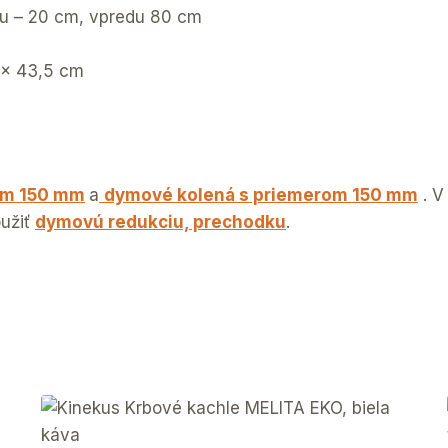
du – 20 cm, vpredu 80 cm
5 x 43,5 cm
om 150 mm
a
dymové kolená s priemerom 150 mm
. V
oužiť
dymovú redukciu, prechodku
.