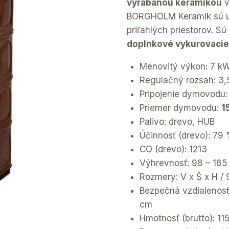
vyrábanou keramikou
v
BORGHOLM Keramik sú ur
priľahlých priestorov. Sú
doplnkové vykurovacie
Menovitý výkon: 7 k
Regulačný rozsah: 3,
Pripojenie dymovodu
Priemer dymovodu:
1
Palivo: drevo, HUB
Účinnosť (drevo): 79
CO (drevo): 1213
Výhrevnosť: 98 – 165
Rozmery: V x Š x H /
Bezpečná vzdialenosť
cm
Hmotnosť (brutto): 11