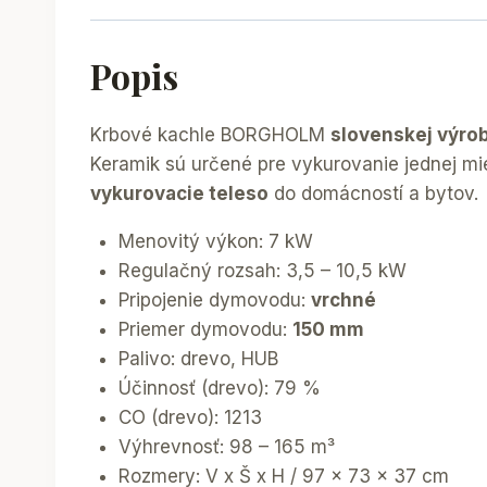
Popis
Krbové kachle BORGHOLM
slovenskej výro
Keramik sú určené pre vykurovanie jednej mie
vykurovacie teleso
do domácností a bytov.
Menovitý výkon: 7 kW
Regulačný rozsah: 3,5 – 10,5 kW
Pripojenie dymovodu:
vrchné
Priemer dymovodu:
150 mm
Palivo: drevo, HUB
Účinnosť (drevo): 79 %
CO (drevo): 1213
Výhrevnosť: 98 – 165 m³
Rozmery: V x Š x H / 97 x 73 x 37 cm