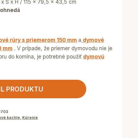
x Š x H / 115 x 79,5 x 43,5 cm
vohnedá
vé rúry s priemerom 150 mm
a
dymové
50 mm
. V prípade, že priemer dymovodu nie je
oru do komína, je potrebné použiť
dymovú
IL PRODUKTU
0703
ové kachle
,
Kúrenie