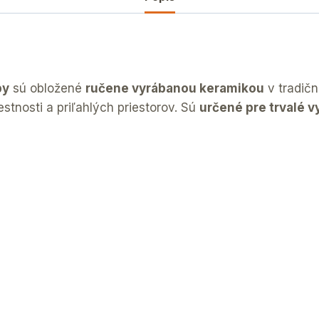
by
sú obložené
ručene vyrábanou keramikou
v tradič
stnosti a priľahlých priestorov. Sú
určené pre trvalé 