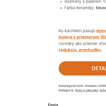
Rozmery s balením: V 
Farba keramiky:
tma
Ku kachliam pasujú
dymo
kolená s priemerom 1
rovnaký ako priemer otv
redukciu, prechodku
.
DETA
Katalógové číslo:
kinekus-200
Kategórie:
Dom a záhrada
,
Krb
Popis