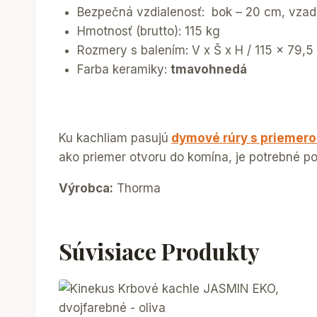
Bezpečná vzdialenosť: bok – 20 cm, vza
Hmotnosť (brutto): 115 kg
Rozmery s balením: V x Š x H / 115 x 79,
Farba keramiky:
tmavohnedá
Ku kachliam pasujú
dymové rúry s priemer
ako priemer otvoru do komína, je potrebné p
Výrobca:
Thorma
Súvisiace Produkty