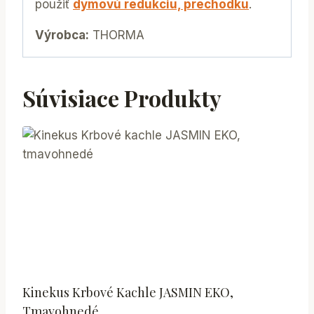
použiť
dymovú redukciu, prechodku
.
Výrobca:
THORMA
Súvisiace Produkty
Kinekus Krbové Kachle JASMIN EKO,
Tmavohnedé