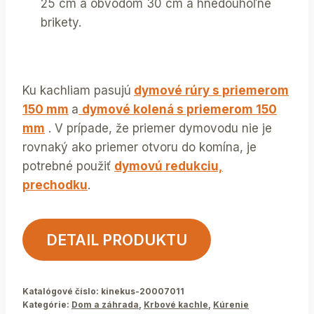
25 cm a obvodom 30 cm a hnedouhoľné
brikety.
Ku kachliam pasujú
dymové rúry s priemerom
150 mm
a
dymové kolená s priemerom 150
mm
. V prípade, že priemer dymovodu nie je
rovnaký ako priemer otvoru do komína, je
potrebné použiť
dymovú redukciu,
prechodku
.
DETAIL PRODUKTU
Katalógové číslo:
kinekus-20007011
Kategórie:
Dom a záhrada
,
Krbové kachle
,
Kúrenie