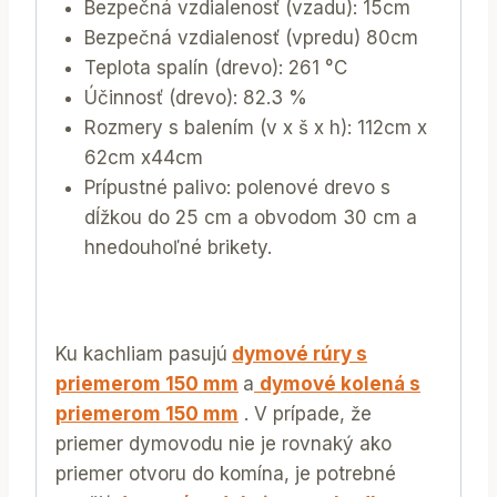
Bezpečná vzdialenosť (vzadu): 15cm
Bezpečná vzdialenosť (vpredu) 80cm
Teplota spalín (drevo): 261 °C
Účinnosť (drevo): 82.3 %
Rozmery s balením (v x š x h): 112cm x
62cm x44cm
Prípustné palivo: polenové drevo s
dĺžkou do 25 cm a obvodom 30 cm a
hnedouhoľné brikety.
Ku kachliam pasujú
dymové rúry s
priemerom 150 mm
a
dymové kolená s
priemerom 150 mm
. V prípade, že
priemer dymovodu nie je rovnaký ako
priemer otvoru do komína, je potrebné