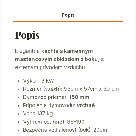
Popis
Popis
Elegantné
kachle s kamenným
mastencovým obkladom z boku,
s
externým prívodom vzduchu.
Výkon: 8 kW
Rozmer (vxšxh): 93cm x 57cm x 39 cm
Dymovod priemer:
150 mm
Pripojenie dymovodu:
vrchné
Váha:137 kg
Výhrevnosť (m3): 98-190
Bezpečná vzdialenosť (bok): 20cm