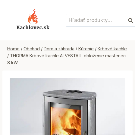
Skip
to
Hľadať:
content
Vyh
Home
/
Obchod
/
Dom a záhrada
/
Kúrenie
/
Krbové kachle
/
THORMA Krbové kachle ALVESTA II, obloženie mastenec
8 kW