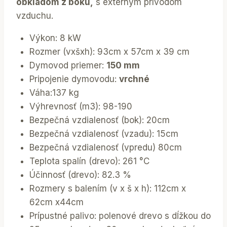
obkladom z boku,
s externým prívodom
vzduchu.
Výkon: 8 kW
Rozmer (vxšxh): 93cm x 57cm x 39 cm
Dymovod priemer:
150 mm
Pripojenie dymovodu:
vrchné
Váha:137 kg
Výhrevnosť (m3): 98-190
Bezpečná vzdialenosť (bok): 20cm
Bezpečná vzdialenosť (vzadu): 15cm
Bezpečná vzdialenosť (vpredu) 80cm
Teplota spalín (drevo): 261 °C
Účinnosť (drevo): 82.3 %
Rozmery s balením (v x š x h): 112cm x
62cm x44cm
Prípustné palivo: polenové drevo s dĺžkou do