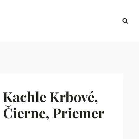
achle Krbové,
Čierne, Priemer