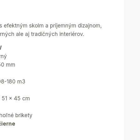
 efektným skolm a príjemným dizajnom,
ných ale aj tradičných interiérov.
W
rný
150 mm
 98-180 m3
x 51 x 45 cm
hoľné brikety
čierne