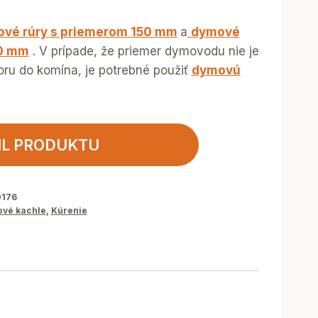
vé rúry s priemerom 150 mm
a
dymové
50 mm
. V prípade, že priemer dymovodu nie je
oru do komína, je potrebné použiť
dymovú
IL PRODUKTU
0176
ové kachle
,
Kúrenie