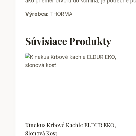
ako priemer otvoru do komína, je potrebné p
Výrobca:
THORMA
Súvisiace Produkty
Kinekus Krbové Kachle ELDUR EKO,
Slonová Kosť