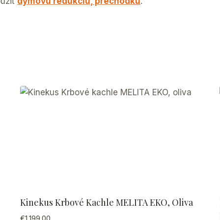
oužiť
dymovú redukciu, prechodku
.
Kinekus Krbové Kachle MELITA EKO, Oliva
€
1,199.00