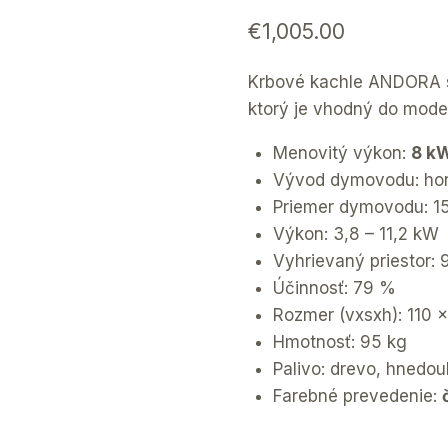
€
1,005.00
Krbové kachle ANDORA s
ktorý je vhodný do moder
Menovitý výkon:
8 k
Vývod dymovodu: ho
Priemer dymovodu: 
Výkon: 3,8 – 11,2 kW
Vyhrievaný priestor:
Účinnosť: 79 %
Rozmer (vxsxh): 110 
Hmotnosť: 95 kg
Palivo: drevo, hnedou
Farebné prevedenie: