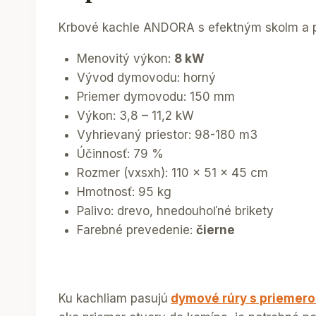
Krbové kachle ANDORA s efektným skolm a prí
Menovitý výkon:
8 kW
Vývod dymovodu: horný
Priemer dymovodu: 150 mm
Výkon: 3,8 – 11,2 kW
Vyhrievaný priestor: 98-180 m3
Účinnosť: 79 %
Rozmer (vxsxh): 110 x 51 x 45 cm
Hmotnosť: 95 kg
Palivo: drevo, hnedouhoľné brikety
Farebné prevedenie:
čierne
Ku kachliam pasujú
dymové rúry s priemer