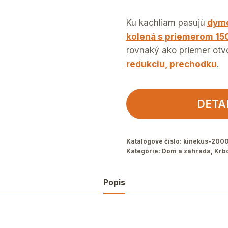
Ku kachliam pasujú
dymo
kolená s priemerom 1
rovnaký ako priemer otv
redukciu, prechodku
.
DETA
Katalógové číslo:
kinekus-200
Kategórie:
Dom a záhrada
,
Krb
Popis