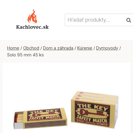
Skip
to
Hľadať:
content
Vyh
Home
/
Obchod
/
Dom a záhrada
/
Kúrenie
/
Dymovody
/
Solo 95 mm 45 ks