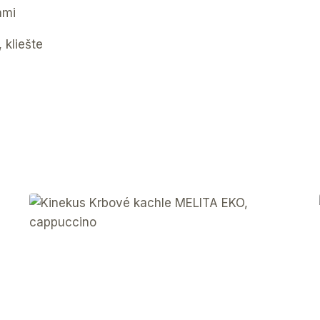
ami
 kliešte