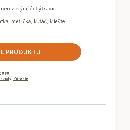
s nerezovými úchýtkami
atka, metlička, kutáč, kliešte
IL PRODUKTU
00080
ovody
,
Kúrenie