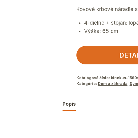
Kovové krbové náradie 
4-dielne + stojan: lop
Výška: 65 cm
DETA
Katalógové číslo:
kinekus-159
Kategórie:
Dom a záhrada
,
Dym
Popis