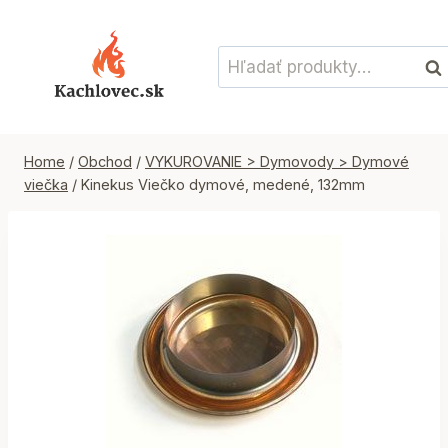
Skip
to
Hľadať:
content
Vyh
Home
/
Obchod
/
VYKUROVANIE > Dymovody > Dymové
viečka
/
Kinekus Viečko dymové, medené, 132mm