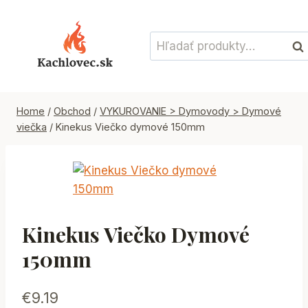
Skip
to
Hľadať:
content
Vyh
Home
/
Obchod
/
VYKUROVANIE > Dymovody > Dymové
viečka
/
Kinekus Viečko dymové 150mm
Kinekus Viečko Dymové
150mm
€
9.19