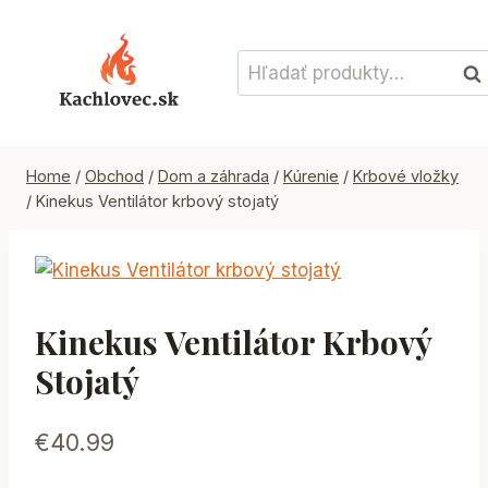
Skip
to
Hľadať:
content
Vyh
Home
/
Obchod
/
Dom a záhrada
/
Kúrenie
/
Krbové vložky
/
Kinekus Ventilátor krbový stojatý
Kinekus Ventilátor Krbový
Stojatý
€
40.99