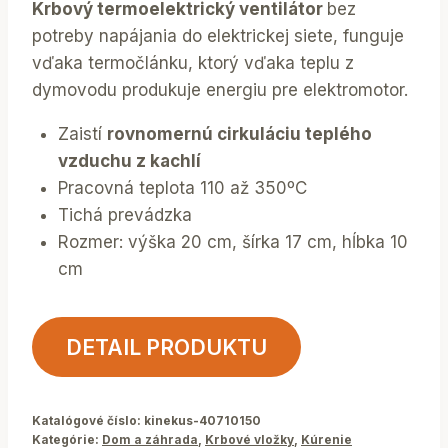
Krbový termoelektrický ventilátor
bez
potreby napájania do elektrickej siete, funguje
vďaka termočlánku, ktorý vďaka teplu z
dymovodu produkuje energiu pre elektromotor.
Zaistí
rovnomernú cirkuláciu teplého
vzduchu z kachlí
Pracovná teplota 110 až 350ºC
Tichá prevádzka
Rozmer: výška 20 cm, šírka 17 cm, hĺbka 10
cm
DETAIL PRODUKTU
Katalógové číslo:
kinekus-40710150
Kategórie:
Dom a záhrada
,
Krbové vložky
,
Kúrenie