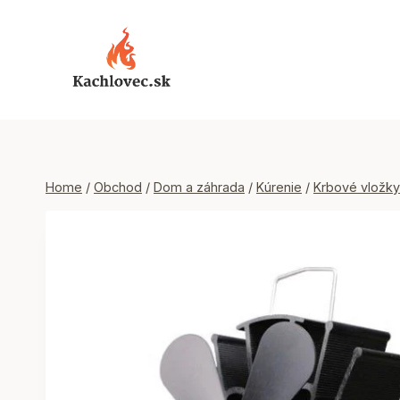
Skip
to
content
Home
/
Obchod
/
Dom a záhrada
/
Kúrenie
/
Krbové vložky