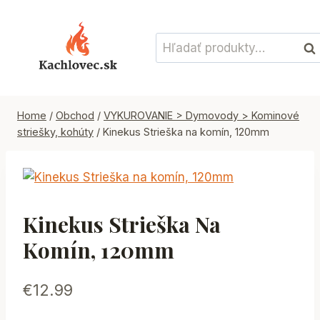
Skip
to
Hľadať:
content
Vyh
Home
/
Obchod
/
VYKUROVANIE > Dymovody > Kominové
striešky, kohúty
/
Kinekus Strieška na komín, 120mm
Kinekus Strieška Na
Komín, 120mm
€
12.99