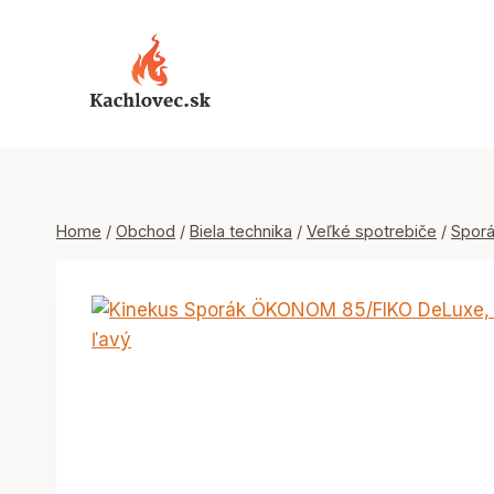
Skip
to
content
Home
/
Obchod
/
Biela technika
/
Veľké spotrebiče
/
Spor