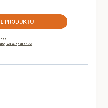
IL PRODUKTU
0077
áky
,
Veľké spotrebiče