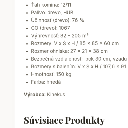
Ťah komína: 12/11
Palivo: drevo, HUB
Účinnosť (drevo): 76 %
CO (drevo): 1067
Výhrevnosť: 82 – 205 m³
Rozmery: V x Š x H / 85 x 85 x 60 cm
Rozmer ohniska: 27 x 21 x 38 cm
Bezpečná vzdialenosť: bok 30 cm, vzadu
Rozmery s balením: V x Š x H / 107,6 x 91
Hmotnosť: 150 kg
Farba: hnedá
Výrobca:
Kinekus
Súvisiace Produkty