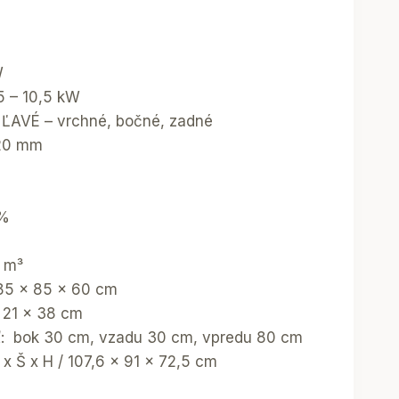
W
5 – 10,5 kW
 ĽAVÉ – vrchné, bočné, zadné
120 mm
 %
 m³
 85 x 85 x 60 cm
 21 x 38 cm
ť: bok 30 cm, vzadu 30 cm, vpredu 80 cm
x Š x H / 107,6 x 91 x 72,5 cm