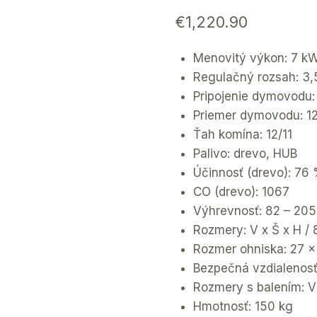
€
1,220.90
Menovitý výkon: 7 k
Regulačný rozsah: 3,
Pripojenie dymovodu:
Priemer dymovodu: 
Ťah komína: 12/11
Palivo: drevo, HUB
Účinnosť (drevo): 76
CO (drevo): 1067
Výhrevnosť: 82 – 205
Rozmery: V x Š x H /
Rozmer ohniska: 27 x
Bezpečná vzdialenos
Rozmery s balením: V 
Hmotnosť: 150 kg