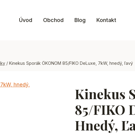
Úvod
Obchod
Blog
Kontakt
áky
/
Kinekus Sporák ÖKONOM 85/FIKO DeLuxe, 7kW, hnedý, ľavý
Kinekus
85/FIKO 
Hnedý, Ľ