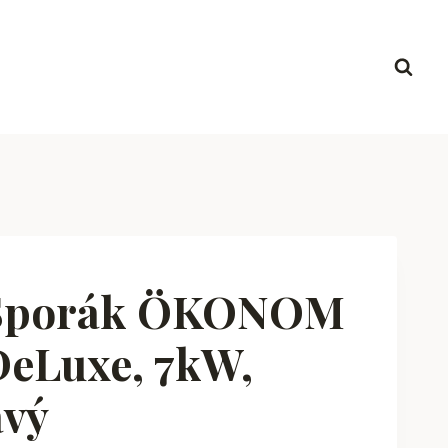
 Sporák ÖKONOM
DeLuxe, 7kW,
avý