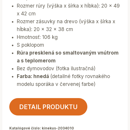
Rozmer rúry (výška x šírka x hĺbka): 20 x 49
x 42 cm
Rozmer zásuvky na drevo (výška x šírka x
hĺbka): 20 x 32 x 38 cm
Hmotnosť: 106 kg
S poklopom
Rúra presklená so smaltovaným vnútrom
a s teplomerom
Bez dymovodov (fotka ilustračná)
Farba: hnedá
(detailné fotky rovnakého
modelu sporáka v červenej farbe)
DETAIL PRODUKTU
Katalógové číslo:
kinekus-2034010