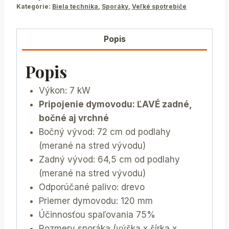
Kategórie:
Biela technika
,
Sporáky
,
Veľké spotrebiče
Popis
Popis
Výkon: 7 kW
Pripojenie dymovodu: ĽAVÉ zadné,
bočné aj vrchné
Bočný vývod: 72 cm od podlahy
(merané na stred vývodu)
Zadný vývod: 64,5 cm od podlahy
(merané na stred vývodu)
Odporúčané palivo: drevo
Priemer dymovodu: 120 mm
Účinnosťou spaľovania 75%
Rozmery sporáka (výška x šírka x