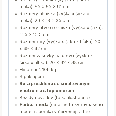
hĺbka): 85 x 95 x 61 cm
Rozmery ohniska (výška x šírka x
hĺbka): 20 x 18 x 35 cm
Rozmery otvoru ohniska (výška x šírka):
11,5 x 15,5 cm
Rozmer rúry (výška x šírka x hĺbka): 20
x 49 x 42 cm
Rozmer zásuvky na drevo (výška x
šírka x hĺbka): 20 x 32 x 38 cm
Hmotnosť: 106 kg
S poklopom
Rúra presklená so smaltovaným
vnútrom a s teplomerom
Bez dymovodov (fotka ilustračná)
Farba: hnedá
(detailné fotky rovnakého
modelu sporáka v červenej farbe)