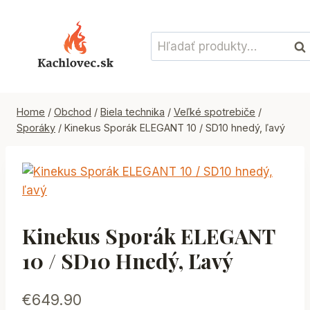
Skip
to
Hľadať:
content
Vyh
Home
/
Obchod
/
Biela technika
/
Veľké spotrebiče
/
Sporáky
/
Kinekus Sporák ELEGANT 10 / SD10 hnedý, ľavý
Kinekus Sporák ELEGANT
10 / SD10 Hnedý, Ľavý
€
649.90