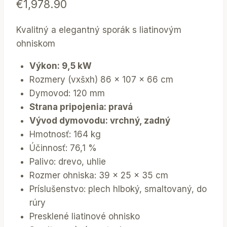
€
1,978.90
Kvalitný a elegantný sporák s liatinovým
ohniskom
Výkon: 9,5 kW
Rozmery (vxšxh) 86 x 107 x 66 cm
Dymovod: 120 mm
Strana pripojenia: pravá
Vývod dymovodu: vrchný, zadný
Hmotnosť: 164 kg
Účinnosť: 76,1 %
Palivo: drevo, uhlie
Rozmer ohniska: 39 x 25 x 35 cm
Príslušenstvo: plech hlboký, smaltovaný, do
rúry
Presklené liatinové ohnisko