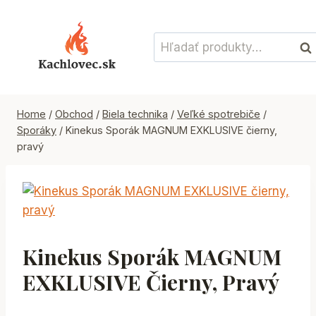
Skip
to
Hľadať:
content
Vyh
Home
/
Obchod
/
Biela technika
/
Veľké spotrebiče
/
Sporáky
/
Kinekus Sporák MAGNUM EXKLUSIVE čierny,
pravý
Kinekus Sporák MAGNUM
EXKLUSIVE Čierny, Pravý