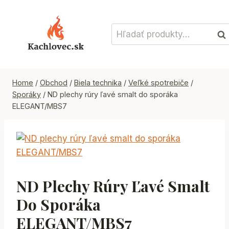
Skip
to
Hľadať:
content
Vyh
Home
/
Obchod
/
Biela technika
/
Veľké spotrebiče
/
Sporáky
/
ND plechy rúry ľavé smalt do sporáka
ELEGANT/MBS7
ND Plechy Rúry Ľavé Smalt
Do Sporáka
ELEGANT/MBS7