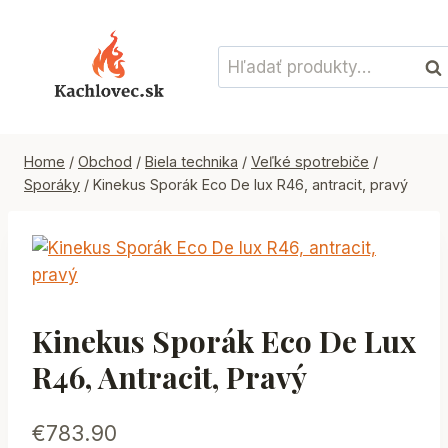
Skip
to
Hľadať:
content
Vyh
Home
/
Obchod
/
Biela technika
/
Veľké spotrebiče
/
Sporáky
/
Kinekus Sporák Eco De lux R46, antracit, pravý
Kinekus Sporák Eco De Lux
R46, Antracit, Pravý
€
783.90