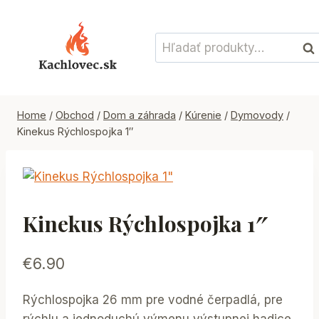
Skip
to
Hľadať:
content
Vyh
Home
/
Obchod
/
Dom a záhrada
/
Kúrenie
/
Dymovody
/
Kinekus Rýchlospojka 1″
Kinekus Rýchlospojka 1″
€
6.90
Rýchlospojka 26 mm pre vodné čerpadlá, pre