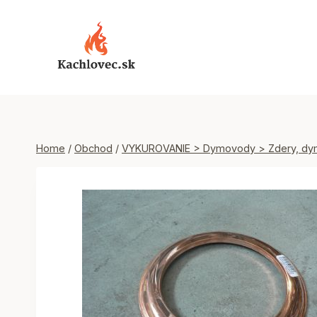
Skip
to
content
Home
/
Obchod
/
VYKUROVANIE > Dymovody > Zdery, dy