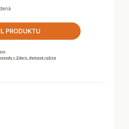
edená
IL PRODUKTU
310
vody > Zdery, dymové ružice