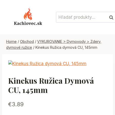
Skip
to
Hľadať:
content
Vyh
Home
/
Obchod
/
VYKUROVANIE > Dymovody > Zdery,
dymové ružice
/
Kinekus Ružica dymová CU, 145mm
Kinekus Ružica Dymová
CU, 145mm
€
3.89