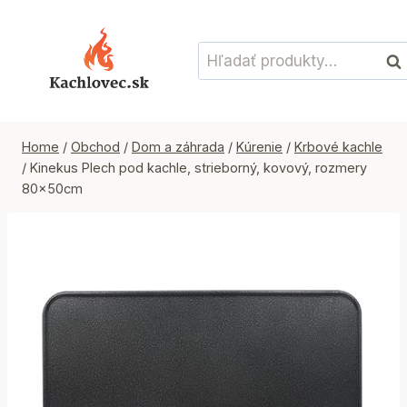
Skip
to
Hľadať:
content
Vyh
Home
/
Obchod
/
Dom a záhrada
/
Kúrenie
/
Krbové kachle
/
Kinekus Plech pod kachle, strieborný, kovový, rozmery
80x50cm