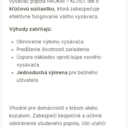
vysávač popola PROKIN – KL1101. Ide o
kľúčovú súčiastku
, ktorá zabezpečuje
efektívne fungovanie vášho vysávača.
Výhody zahŕňajú:
Obnovenie výkonu vysávača
Predĺženie životnosti zariadenia
Úspora nákladov oproti kúpe nového
vysávača
Jednoduchá výmena
pre bežného
užívateľa
Vhodné pre domácnosti s krbom alebo
kozubom. Zabezpečí bezpečné a účinné
odstránenie studeného popola, čím uľahčí