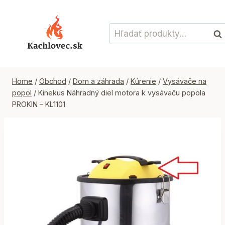
Skip
to
Hľadať:
content
Vyh
Home
/
Obchod
/
Dom a záhrada
/
Kúrenie
/
Vysávače na
popol
/
Kinekus Náhradný diel motora k vysávaču popola
PROKIN – KL1101