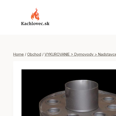
Skip
to
content
Home
/
Obchod
/
VYKUROVANIE > Dymovody > Nadstavce