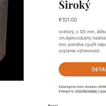
Široký
€
101.00
ocelový, o 120 mm, dlžk
cm,teplovzdušný nadstav
mm, pomáha využiť odpa
zvýšenie výhrevnosti
DETA
Katalógové číslo:
kinekus-409
Kategória:
VYKUROVANIE > Dym