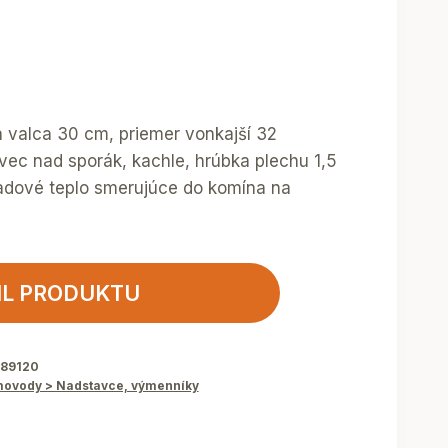
a valca 30 cm, priemer vonkajší 32
ec nad sporák, kachle, hrúbka plechu 1,5
dové teplo smerujúce do komína na
IL PRODUKTU
889120
ovody > Nadstavce, výmenníky