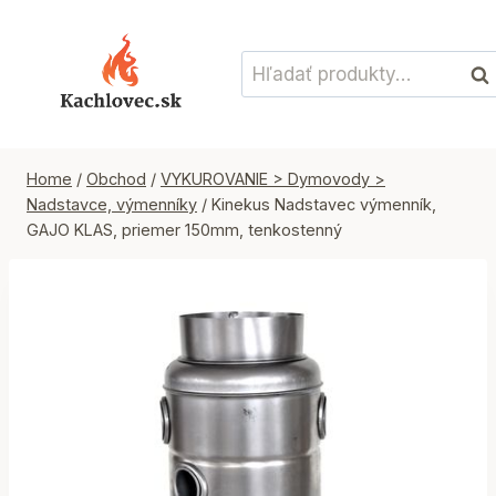
Skip
to
Hľadať:
content
Vyh
Home
/
Obchod
/
VYKUROVANIE > Dymovody >
Nadstavce, výmenníky
/
Kinekus Nadstavec výmenník,
GAJO KLAS, priemer 150mm, tenkostenný