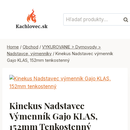
Skip
to
Hľadať:
content
Vyh
Home
/
Obchod
/
VYKUROVANIE > Dymovody >
Nadstavce, výmenníky
/
Kinekus Nadstavec výmenník
Gajo KLAS, 152mm tenkostenný
Kinekus Nadstavec
Výmenník Gajo KLAS,
152mm Tenkostenný