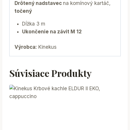
Drôtený nadstavec
na komínový kartáč,
točený
Dĺžka 3 m
Ukončenie na závit M 12
Výrobca:
Kinekus
Súvisiace Produkty