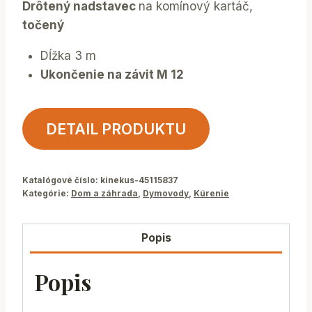
Drôtený nadstavec
na komínový kartáč,
točený
Dĺžka 3 m
Ukončenie na závit M 12
DETAIL PRODUKTU
Katalógové číslo:
kinekus-45115837
Kategórie:
Dom a záhrada
,
Dymovody
,
Kúrenie
Popis
Popis