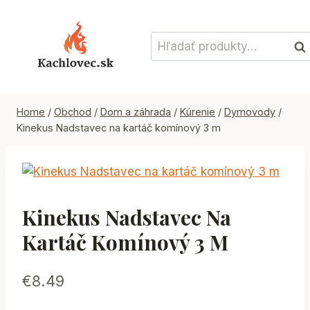
Skip
to
Hľadať:
content
Vyh
Home
/
Obchod
/
Dom a záhrada
/
Kúrenie
/
Dymovody
/
Kinekus Nadstavec na kartáč komínový 3 m
Kinekus Nadstavec Na
Kartáč Komínový 3 M
€
8.49