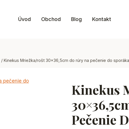
Úvod
Obchod
Blog
Kontakt
/
Kinekus Mriežka/rošt 30×36,5cm do rúry na pečenie do sporá
Kinekus 
30×36,5c
Pečenie 