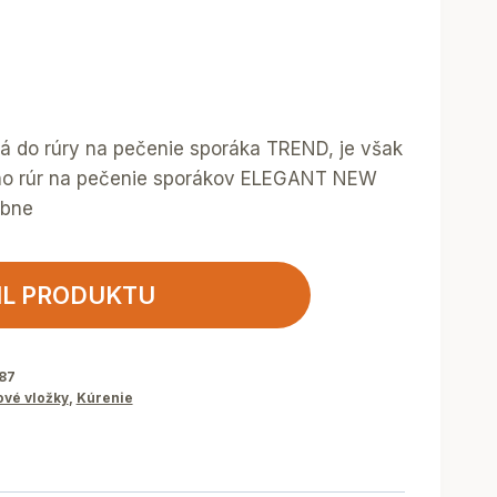
 do rúry na pečenie sporáka TREND, je však
dno rúr na pečenie sporákov ELEGANT NEW
obne
IL PRODUKTU
87
vé vložky
,
Kúrenie