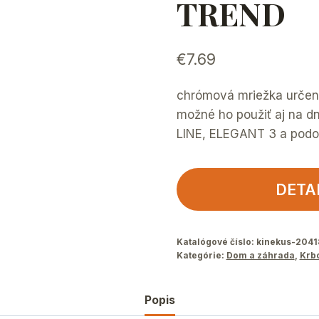
TREND
€
7.69
chrómová mriežka určená
možné ho použiť aj na 
LINE, ELEGANT 3 a pod
DETA
Katalógové číslo:
kinekus-2041
Kategórie:
Dom a záhrada
,
Krbo
Popis