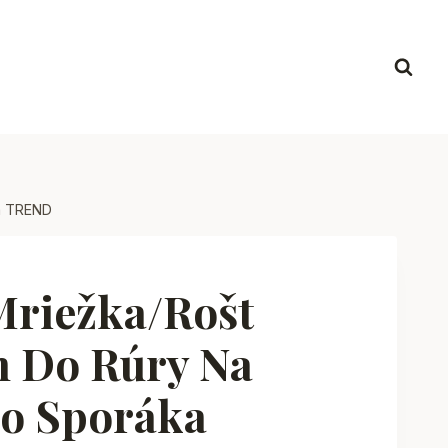
ka TREND
Mriežka/rošt
m Do Rúry Na
Do Sporáka