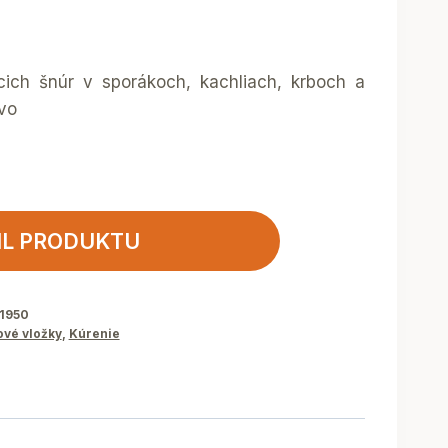
cich šnúr v sporákoch, kachliach, krboch a
ivo
IL PRODUKTU
1950
vé vložky
,
Kúrenie