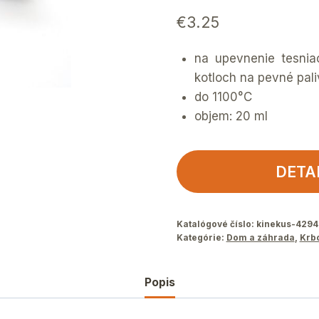
€
3.25
na upevnenie tesnia
kotloch na pevné pal
do 1100°C
objem: 20 ml
DETA
Katalógové číslo:
kinekus-4294
Kategórie:
Dom a záhrada
,
Krbo
Popis