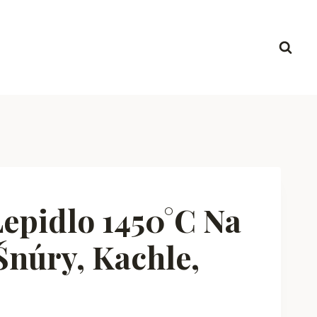
epidlo 1450°C Na
Šnúry, Kachle,