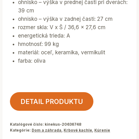
ohnisko – výška v prednej časti pri dverách:
39 cm
ohnisko – výška v zadnej časti: 27 cm
rozmer skla: V x Š / 36,6 x 27,6 cm
energetická trieda: A
hmotnosť: 99 kg
materiál: oceľ, keramika, vermikulit
farba: oliva
DETAIL PRODUKTU
Katalógové číslo:
kinekus-20636748
Kategórie:
Dom a záhrada
,
Krbové kachle
,
Kúrenie