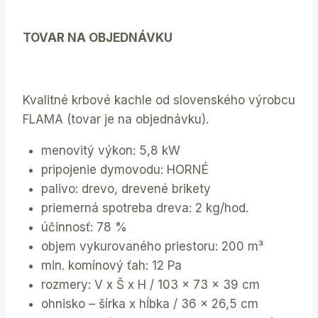
TOVAR NA OBJEDNÁVKU
Kvalitné krbové kachle od slovenského výrobcu
FLAMA (tovar je na objednávku).
menovitý výkon: 5,8 kW
pripojenie dymovodu: HORNÉ
palivo: drevo, drevené brikety
priemerná spotreba dreva: 2 kg/hod.
účinnosť: 78 %
objem vykurovaného priestoru: 200 m³
min. komínový ťah: 12 Pa
rozmery: V x Š x H / 103 x 73 x 39 cm
ohnisko – šírka x hĺbka / 36 x 26,5 cm