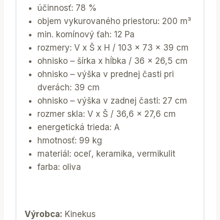
účinnosť: 78 %
objem vykurovaného priestoru: 200 m³
min. komínový ťah: 12 Pa
rozmery: V x Š x H / 103 x 73 x 39 cm
ohnisko – šírka x hĺbka / 36 x 26,5 cm
ohnisko – výška v prednej časti pri
dverách: 39 cm
ohnisko – výška v zadnej časti: 27 cm
rozmer skla: V x Š / 36,6 x 27,6 cm
energetická trieda: A
hmotnosť: 99 kg
materiál: oceľ, keramika, vermikulit
farba: oliva
Výrobca:
Kinekus