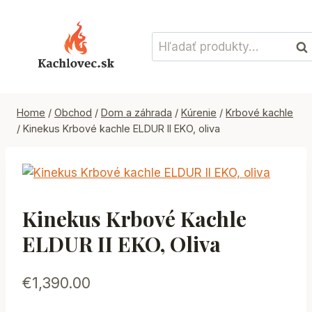
Skip
to
Hľadať:
content
Vyh
Home
/
Obchod
/
Dom a záhrada
/
Kúrenie
/
Krbové kachle
/
Kinekus Krbové kachle ELDUR II EKO, oliva
Kinekus Krbové Kachle
ELDUR II EKO, Oliva
€
1,390.00