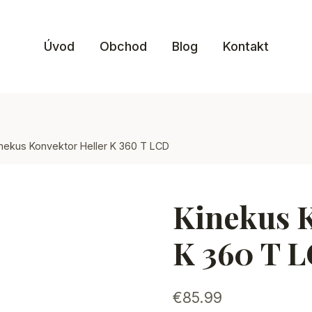
Úvod
Obchod
Blog
Kontakt
nekus Konvektor Heller K 360 T LCD
Kinekus K
K 360 T 
€
85.99