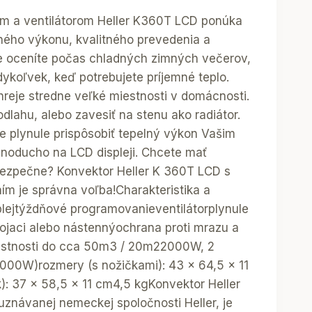
om a ventilátorom Heller K360T LCD ponúka
ného výkonu, kvalitného prevedenia a
ite oceníte počas chladných zimných večerov,
ykoľvek, keď potrebujete príjemné teplo.
reje stredne veľké miestnosti v domácnosti.
dlahu, alebo zavesiť na stenu ako radiátor.
e plynule prispôsobiť tepelný výkon Vašim
dnoducho na LCD displeji. Chcete mať
 bezpečne? Konvektor Heller K 360T LCD s
 je správna voľba!Charakteristika a
plejtýždňové programovanieventilátorplynule
tojaci alebo nástennýochrana proti mrazu a
iestnosti do cca 50m3 / 20m22000W, 2
00W)rozmery (s nožičkami): 43 x 64,5 x 11
): 37 x 58,5 x 11 cm4,5 kgKonvektor Heller
znávanej nemeckej spoločnosti Heller, je