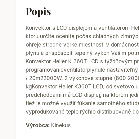
Popis
Konvektor s LCD displejom a ventilátorom He
ktorú určite oceníte počas chladných zimnýc
ohreje stredne veľké miestnosti v domácnosti
plynule prispôsobiť tepelný výkon Vašim pot
Konvektor Heller K 360T LCD s týždňovým pr
programovanieventilátorplynule nastaviteľný
/ 20m22000W, 2 výkonové stupne (800-2000W)
kgKonvektor Heller K360T LCD, od svetovo uzn
predchodcami má LCD displej, na ktorom jed
tiež je možné využiť fúkanie samotného stude
vyprodukované teplo rýchlo distribuované do 
Výrobca:
Kinekus