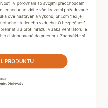
livosti. V porovnaní so svojimi predchodcami
om jednoducho vidíte všetky vami požadované
úka dve nastavenia výkonu, pričom tiež je
amotného studeného vzduchu. O bezpečnosť
prehriatiu a proti mrazu. Vďaka ventilátoru je
lo distribuované do priestoru. Zadovážte si
!
IL PRODUKTU
0360
enie
,
Ohrievače