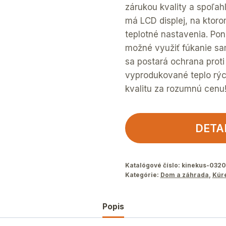
zárukou kvality a spoľah
má LCD displej, na ktor
teplotné nastavenia. Pon
možné využiť fúkanie s
sa postará ochrana proti 
vyprodukované teplo rých
kvalitu za rozumnú cenu
DETA
Katalógové číslo:
kinekus-032
Kategórie:
Dom a záhrada
,
Kúr
Popis