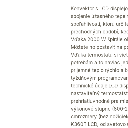
Konvektor s LCD displej
spojenie úžasného tepel
spoľahlivosti, ktorú urč
prechodných období, ked
Vďaka 2000 W špirále oh
Môžete ho postaviť na po
Vďaka termostatu si viet
potrebám a to naviac je
príjemné teplo rýchlo a
týždňovým programovaním
technické údaje:LCD dis
nastaviteľný termostats
prehriatiuvhodné pre m
výkonové stupne (800-20
cmrozmery (bez nožičiek
K360T LCD, od svetovo u