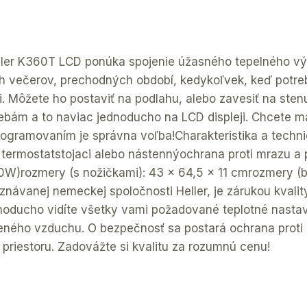
ller K360T LCD ponúka spojenie úžasného tepelného výk
h večerov, prechodných období, kedykoľvek, keď potreb
. Môžete ho postaviť na podlahu, alebo zavesiť na stenu
rebám a to naviac jednoducho na LCD displeji. Chcete m
ogramovaním je správna voľba!Charakteristika a techni
 termostatstojaci alebo nástennýochrana proti mrazu a
rozmery (s nožičkami): 43 x 64,5 x 11 cmrozmery (be
ávanej nemeckej spoločnosti Heller, je zárukou kvality 
noducho vidíte všetky vami požadované teplotné nasta
ného vzduchu. O bezpečnosť sa postará ochrana proti pr
priestoru. Zadovážte si kvalitu za rozumnú cenu!