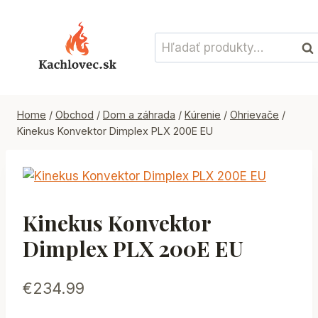
Skip
to
Hľadať:
content
Vyh
Home
/
Obchod
/
Dom a záhrada
/
Kúrenie
/
Ohrievače
/
Kinekus Konvektor Dimplex PLX 200E EU
Kinekus Konvektor
Dimplex PLX 200E EU
€
234.99