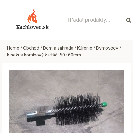
Skip
to
Hľadať:
content
Vyh
Home
/
Obchod
/
Dom a záhrada
/
Kúrenie
/
Dymovody
/
Kinekus Komínový kartáč, 50x60mm