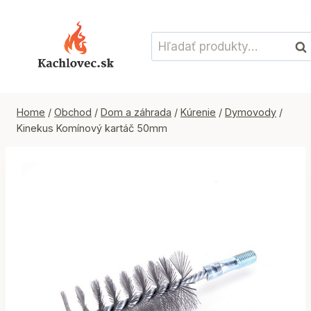
Skip
to
Hľadať:
content
Vyh
Home
/
Obchod
/
Dom a záhrada
/
Kúrenie
/
Dymovody
/
Kinekus Komínový kartáč 50mm