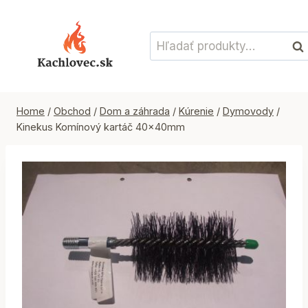
Skip
to
Hľadať:
content
Vyh
Home
/
Obchod
/
Dom a záhrada
/
Kúrenie
/
Dymovody
/
Kinekus Komínový kartáč 40x40mm