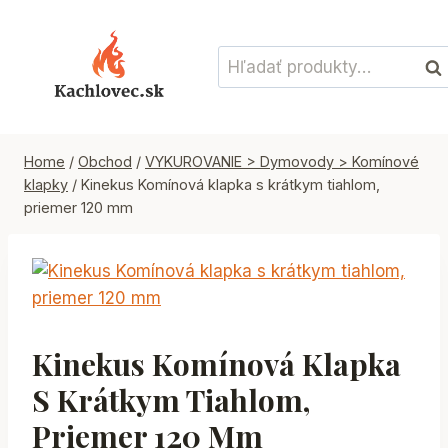
Skip
to
Hľadať:
content
Vyh
Home
/
Obchod
/
VYKUROVANIE > Dymovody > Komínové
klapky
/
Kinekus Komínová klapka s krátkym tiahlom,
priemer 120 mm
Kinekus Komínová Klapka
S Krátkym Tiahlom,
Priemer 120 Mm