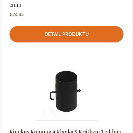
2mm
€
24.45
DETAIL PRODUKTU
Kinekus Komínová Klapka S Krátkym Tiahlom,