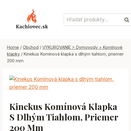
Skip
to
Hľadať:
content
Vyh
Home
/
Obchod
/
VYKUROVANIE > Dymovody > Komínové
klapky
/
Kinekus Komínová klapka s dlhým tiahlom, priemer
200 mm
Kinekus Komínová Klapka
S Dlhým Tiahlom, Priemer
200 Mm